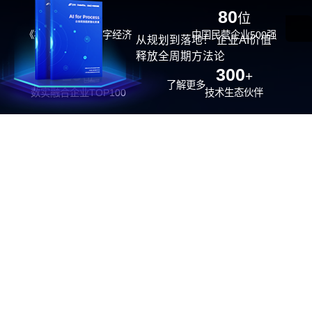
29
80
位
位
《福布斯》中国数字经济
中国民营企业500强
从规划到落地！ 企业AI价值
100强
释放全周期方法论
26
300
位
+
了解更多
数实融合企业TOP100
技术生态伙伴